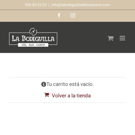
Saltar
956 85 03 22
|
info@labodeguilladelbarjamon.com
al
Facebook
Instagram
contenido
Tu carrito está vacío.
Volver a la tienda