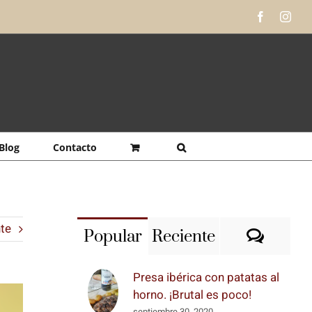
Facebook
Inst
Blog
Contacto
nte
Comen
Popular
Reciente
Presa ibérica con patatas al
horno. ¡Brutal es poco!
septiembre 30, 2020